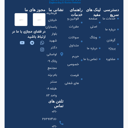
دسترسی
لینک های
راهنمای
نشانی ما
مجوز های ما
فرمانیه،
سریع
مفید
خدمات
خدمات ما
صفحه
قوانین و
خیابان
اصلی
مقررات
پاسداران-
درباره ما
در فضای مجازی با ما در
بلوار
ارتباط باشید
وبلاگ
سوالات
گرفتن
شهید
متداول
دکتر
پروژه
درباره ما
لواسانی
حریم
مشاوره
تماس با ما
پلاک 9-
خصوصی
مجتمع
بام برند
فرصت
سنتر
های شغلی
طبقه 8-
واحد 82
تلفن های
تماس
021-
26297481-
021-