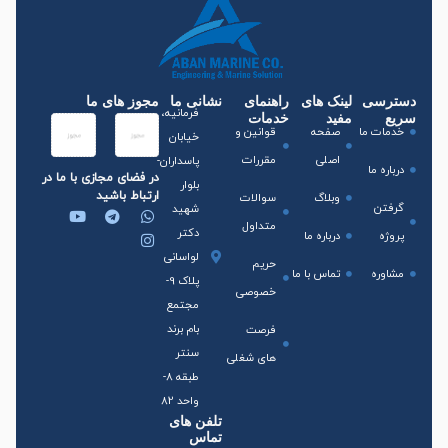
دسترسی
لینک های
راهنمای
نشانی ما
مجوز های ما
فرمانیه،
سریع
مفید
خدمات
خدمات ما
صفحه
قوانین و
خیابان
اصلی
مقررات
پاسداران-
درباره ما
در فضای مجازی با ما در
بلوار
ارتباط باشید
وبلاگ
سوالات
گرفتن
شهید
متداول
دکتر
پروژه
درباره ما
لواسانی
حریم
مشاوره
تماس با ما
پلاک 9-
خصوصی
مجتمع
بام برند
فرصت
سنتر
های شغلی
طبقه 8-
واحد 82
تلفن های
تماس