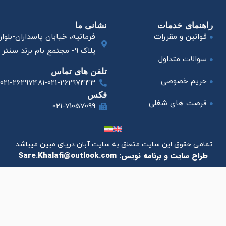
راهنمای خدمات
نشانی ما
قوانین و مقررات
فرمانیه، خیابان پاسداران-بلوا
پلاک 9- مجتمع بام برند سنتر طبقه 8- واحد 82
سوالات متداول
تلفن های تماس
حریم خصوصی
021-26297481-021-26297443
فکس
فرصت های شغلی
021-71057099
تمامی حقوق این سایت متعلق به سایت آبان دریای مبین میباشد.
طراح سایت و برنامه نویس: Sare.Khalafi@outlook.com